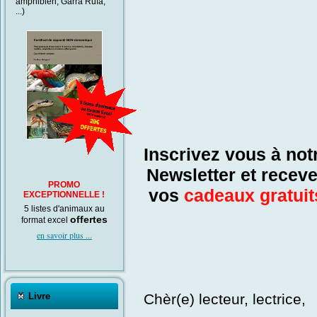
amphibien, Garra Rufa,
...)
Inscrivez vous à not
Newsletter et recev
PROMO
vos
cadeaux gratuit
EXCEPTIONNELLE !
5 listes d'animaux au
offertes
format excel
en savoir plus ...
Livre
Chèr(e) lecteur, lectrice,