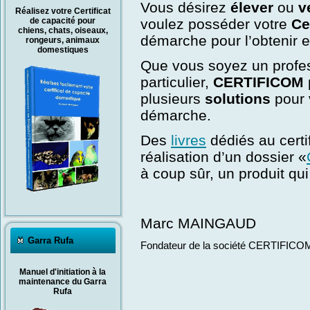
Vous désirez
élever
ou
v
Réalisez votre Certificat
de capacité pour
voulez posséder votre
C
e
chiens, chats, oiseaux,
démarche pour l’obtenir e
rongeurs, animaux
domestiques
Que vous soyez un profes
particulier,
C
ERTIFI
C
OM
plusieurs
solutions
pour 
démarche.
Des
livres
dédiés au certi
réalisation d’un dossier
«
à coup sûr, un produit qu
Marc MAINGAUD
Garra Rufa
Fondateur de la société CERTIFICO
Manuel d'initiation à la
maintenance du Garra
Rufa